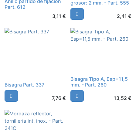
Anillo partido de fijación
grosor: 2 mm. - Part. 555
Part. 612
3,11
€
2,41
€
Bisagra Tipo A, Esp=11,5
Bisagra Part. 337
mm. - Part. 260
7,76
€
13,52
€