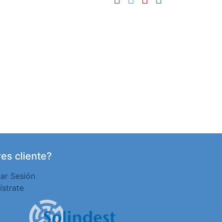
es cliente?
iar Sesión
ístrate