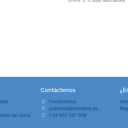
Envío: 2-3 días laborables
Contáctenos
¿Er
idad
Contáctenos
Inic
solindest@solindest.es
Reg
rales de venta
+34 955 747 058