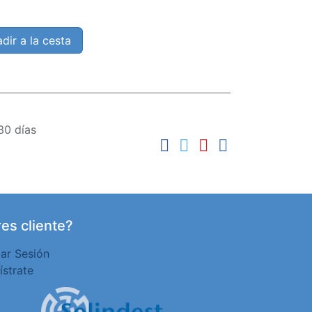
dir a la cesta
30 días
es cliente?
iar Sesión
ístrate