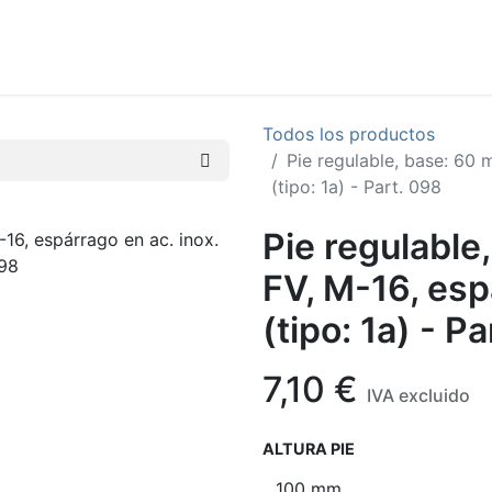
Quiénes somos
Catálogos
Home
Todos los productos
Pie regulable, base: 60 
(tipo: 1a) - Part. 098
Pie regulable
FV, M-16, esp
(tipo: 1a) - P
7,10
€
IVA excluido
ALTURA PIE