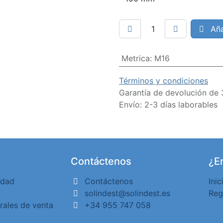
Aña
Metrica
:
M16
Términos y condiciones
Garantía de devolución de 
Envío: 2-3 días laborables
Contáctenos
¿Er
idad
Contáctenos
Inic
solindest@solindest.es
Reg
rales de venta
+34 955 747 058