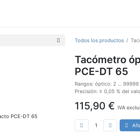
Quiénes somos
Catálogos
Home
Todos los productos
Tac
Tacómetro óp
PCE-DT 65
Rangos: óptico: 2 ... 99999 
Precisión: ± 0,05 % del val
115,90
€
IVA exclu
Aña