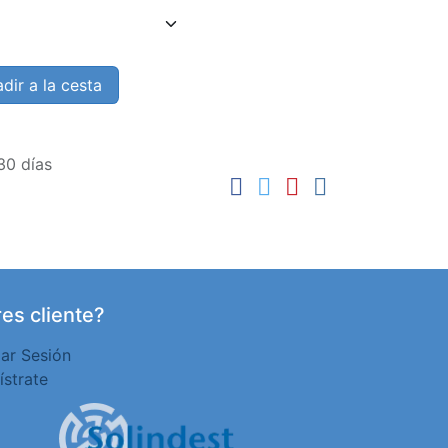
dir a la cesta
30 días
es cliente?
iar Sesión
ístrate