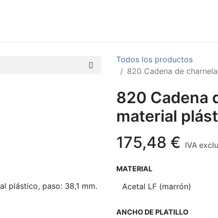
Quiénes somos
Catálogos
Home
Todos los productos
820 Cadena de charnela r
820 Cadena d
material plás
175,48
€
IVA excl
MATERIAL
ANCHO DE PLATILLO