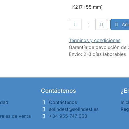
Aña
Términos y condiciones
Garantía de devolución de 
Envío: 2-3 días laborables
Contáctenos
¿Er
idad
Contáctenos
Inic
solindest@solindest.es
Reg
rales de venta
+34 955 747 058